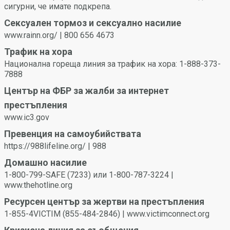
другия.
сигурни, че имате подкрепа.
Вие или Вашият партньор можете да оттеглите
Сексуален тормоз и сексуално насилие
съгласието си по всяко време. Не продължавайте, ако на
www.rainn.org/ | 800 656 4673
Вашия партньор изглежда му е неудобно, не е сигурен
или не може да се съгласи поради въздействието на
Трафик на хора
наркотици или алкохол.
Национална гореща линия за трафик на хора: 1-888-373-
7888
Център на ФБР за жалби за интернет
престъпления
www.ic3.gov
Превенция на самоубийствата
https://988lifeline.org/ | 988
Домашно насилие
1-800-799-SAFE (7233) или 1-800-787-3224 |
www.thehotline.org
Ресурсен център за жертви на престъпления
1-855-4VICTIM (855-484-2846) | www.victimconnect.org