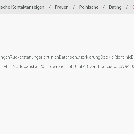
ische Kontaktanzeigen
/
Frauen
/
Polnische
/
Dating
/
ungen
Rückerstattungsrichtlinien
Datenschutzerklärung
Cookie Richtlinie
D
IL MIL, INC. located at 200 Townsend St., Unit 43, San Francisco CA 94