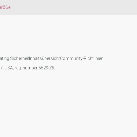
Größe
ating Sicherheit
Inhaltsübersicht
Community-Richtlinien
107, USA, reg. number 5529030.