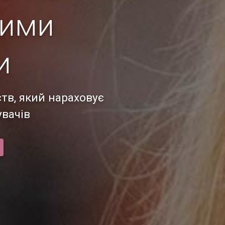
кими
и
тв, який нараховує
увачів