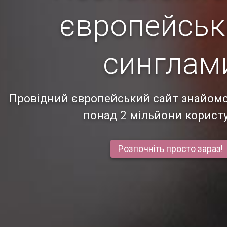
європейсь
синглам
Провідний європейський сайт знайомс
понад 2 мільйони корист
Розпочніть просто зараз!