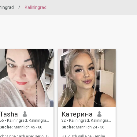
ningrad
/
Kaliningrad
Tasha
Катерина
56
•
Kaliningrad, Kaliningrad, Russland
32
•
Kaliningrad, Kaliningrad, Russland
Suche:
Männlich 45 - 60
Suche:
Männlich 24 - 56
Ich Suche nach einer serious-
Hallo. Ich will eine Familie