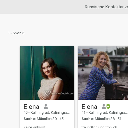
Russische Kontaktanz
1 - 6 von 6
Elena
Elena
40
•
Kaliningrad, Kaliningrad, Russland
41
•
Kaliningrad, Kaliningrad, Russland
Suche:
Männlich 30 - 45
Suche:
Männlich 38 - 51
Keine Antwort
freundlich und fröhlich