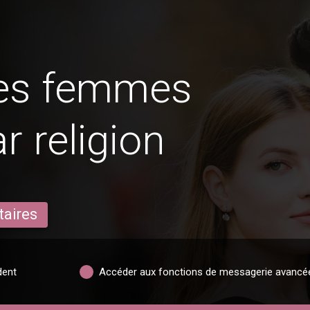
des femmes
 religion
taires
dent
Accéder aux fonctions de messagerie avancé