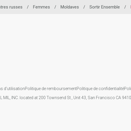
tres russes
/
Femmes
/
Moldaves
/
Sortir Ensemble
/
s d’utilisation
Politique de remboursement
Politique de confidentialité
Pol
IL MIL, INC. located at 200 Townsend St., Unit 43, San Francisco CA 94