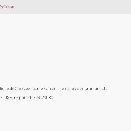
Religion
itique de Cookie
Sécurité
Plan du site
Règles de communauté
107, USA, reg. number 5529030.