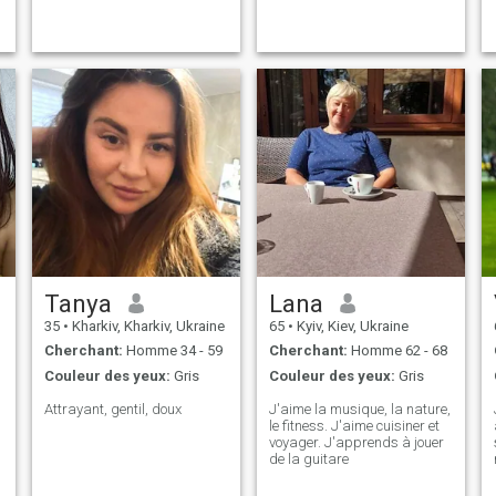
avec des enfants. Parfois, je
passe du temps à dessiner
et à allaiter, mais je pense
que je suis loin d'être un
maestro de ces choses. Je
suis ouvert et sincère,
affectueux et attentionné.
Dans mes actions, j'essaie
de seulement sur Dieu et la
Bible. Et j'espère qu'il serait
sans moi avec bonheur dans
l'amour et la compréhension
avec l'avenir.
Tanya
Lana
35
•
Kharkiv, Kharkiv, Ukraine
65
•
Kyiv, Kiev, Ukraine
Cherchant:
Homme 34 - 59
Cherchant:
Homme 62 - 68
Couleur des yeux:
Gris
Couleur des yeux:
Gris
Attrayant, gentil, doux
J'aime la musique, la nature,
le fitness. J'aime cuisiner et
voyager. J'apprends à jouer
de la guitare