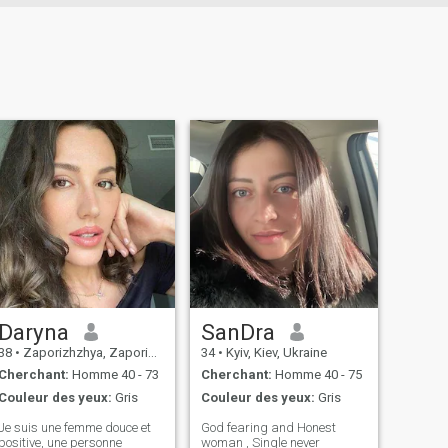
Daryna
SanDra
38
•
Zaporizhzhya, Zaporizhzhya, Ukraine
34
•
Kyiv, Kiev, Ukraine
Cherchant:
Homme 40 - 73
Cherchant:
Homme 40 - 75
Couleur des yeux:
Gris
Couleur des yeux:
Gris
Je suis une femme douce et
God fearing and Honest
positive, une personne
woman , Single never