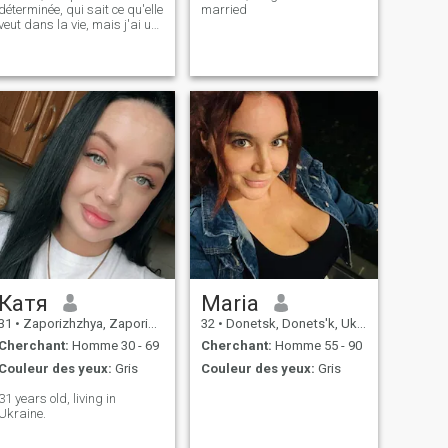
déterminée, qui sait ce qu'elle
married
veut dans la vie, mais j'ai un
désavantage. J'aime la
nature, je fais du jardinage
et j'organise souvent des
pique-niques dans la nature
ou sur la plage. J'aime
beaucoup le printemps et les
fleurs. Je fais aussi du sport
(yoga, gymnastique,
natation), mon sport préféré
est le football, peut-être
parce que c'est quelque
chose que j'aime jouer et que
je sais jouer quand j'étais au
lycée.
Катя
Maria
31
•
Zaporizhzhya, Zaporizhzhya, Ukraine
32
•
Donetsk, Donets'k, Ukraine
Cherchant:
Homme 30 - 69
Cherchant:
Homme 55 - 90
Couleur des yeux:
Gris
Couleur des yeux:
Gris
31 years old, living in
Ukraine.