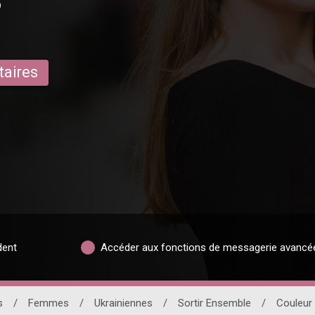
taires
dent
Accéder aux fonctions de messagerie avancé
s
/
Femmes
/
Ukrainiennes
/
Sortir Ensemble
/
Couleur