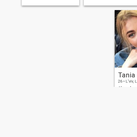
stories based on real events,
I love remembering the word
to all the songs even when I
don't li
Tania
26
•
L'viv, 
Cherchan
Couleur d
C