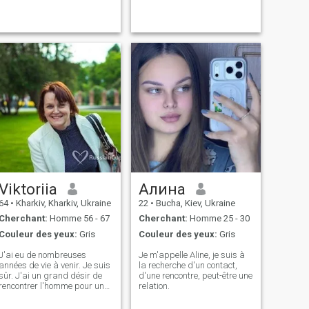
Viktoriia
Алина
64
•
Kharkiv, Kharkiv, Ukraine
22
•
Bucha, Kiev, Ukraine
Cherchant:
Homme 56 - 67
Cherchant:
Homme 25 - 30
Couleur des yeux:
Gris
Couleur des yeux:
Gris
J'ai eu de nombreuses
Je m'appelle Aline, je suis à
années de vie à venir. Je suis
la recherche d'un contact,
sûr. J'ai un grand désir de
d'une rencontre, peut-être une
rencontrer l'homme pour une
relation.
vie intéressante et longue
ensemble.