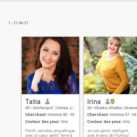
1 - 21 de 21
Tatia
Irina
45
•
Simferopol', Crimea, Ukraine
55
•
Kharkiv, Kharkiv, Ukraine
Cherchant:
Homme 40 - 55
Cherchant:
Homme 57 - 63
Couleur des yeux:
Gris
Couleur des yeux:
Gris
Positif, sensible, empathique,
Je suis gentil, intelligent,
avec un cœur gentil. Terre à
avec le sens de l'humour. . .