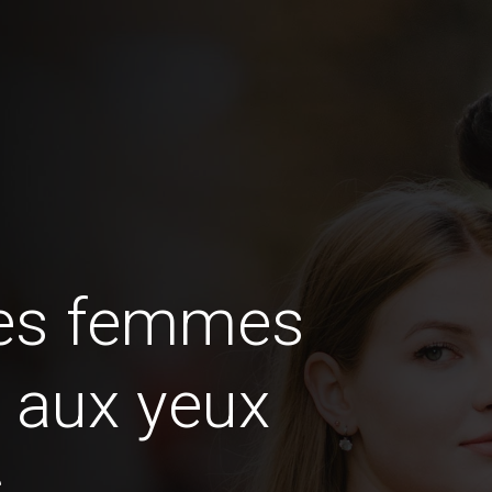
des femmes
 aux yeux
s