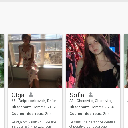
Olga
Sofia
65
•
Dnipropetrovs'k, Dnipropetrovs'k, Ukraine
23
•
Chernivtsi, Chernivtsi, Ukraine
Cherchant:
Homme 60 - 70
Cherchant:
Homme 25 - 40
Couleur des yeux:
Gris
Couleur des yeux:
Gris
не удалось запись, медие
Je suis une personne gentille
Выбрать ? « не удалось
et positive qui apprécie