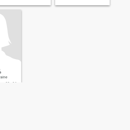
raine
e 22 - 36
x:
Gris