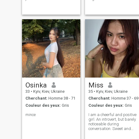
vieillesse avec lui. rêve de se
J'apprécie l'honnêteté et je
déplacer et de voyager
sais comment soutenir dans
autour du monde
un moment difficile. À la
recherche d'une personne
avec qui ce sera facile et
amusant, et pour de vrai.
Osinka
Miss
33
•
Kyiv, Kiev, Ukraine
35
•
Kyiv, Kiev, Ukraine
Cherchant:
Homme 38 - 71
Cherchant:
Homme 37 - 69
Couleur des yeux:
Gris
Couleur des yeux:
Gris
mince
I am a cheerful and positive
girl. An introvert, but barely
noticeable during
conversation. Sweet and
open to everything new. I love
reading and watching