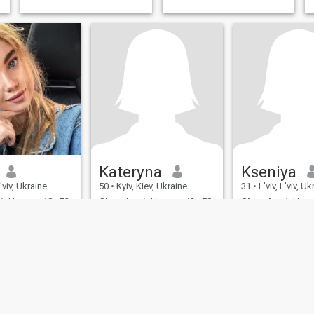
s
Kateryna
Kseniya
L'viv, Ukraine
50
•
Kyiv, Kiev, Ukraine
31
•
L'viv, L'viv, Uk
t:
Homme 18 - 72
Cherchant:
Homme 42 - 58
Cherchant:
Homm
es yeux:
Gris
Couleur des yeux:
Gris
Couleur des yeu
K
Hi