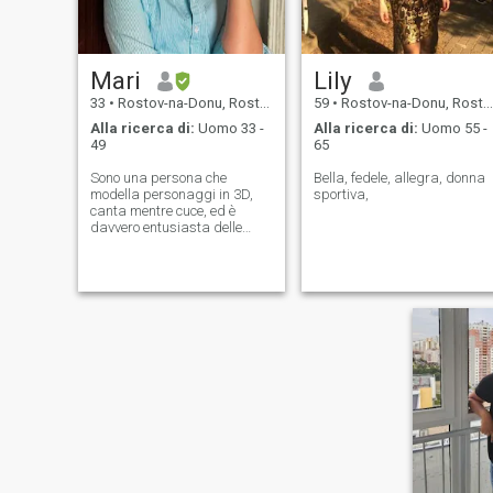
Mari
Lily
33
•
Rostov-na-Donu, Rostov, Russia
59
•
Rostov-na-Donu, Rostov, Russia
Alla ricerca di:
Uomo 33 -
Alla ricerca di:
Uomo 55 -
49
65
Sono una persona che
Bella, fedele, allegra, donna
modella personaggi in 3D,
sportiva,
canta mentre cuce, ed è
davvero entusiasta delle
piante che crescono in
giardino. Il balletto mi ha
insegnato pazienza e forza, i
libri mi hanno insegnato la
curiosità, e da qualche parte
lungo la strada ho imparato
che essere leggeri e curiosi è
molto più facile nella vita. Mi
piacciono i film, le lunghe
passeggiate, i viaggi, gli
animali e le conversazioni
che possono girare
liberamente con pensieri
profondi, risate e pause
confortevoli. Se riesci a ridere
delle piccole cose, ad