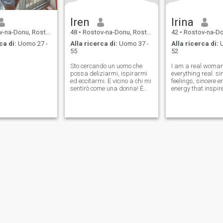
Iren
Irina
-Donu, Rostov, Russia
48
•
Rostov-na-Donu, Rostov, Russia
42
•
Rostov-na-Donu, Ro
ca di:
Uomo 27 -
Alla ricerca di:
Uomo 37 -
Alla ricerca di:
U
55
52
Sto cercando un uomo che
I am a real woman 
possa deliziarmi, ispirarmi
everything real: si
ed eccitarmi. E vicino a chi mi
feelings, sincere e
sentirò come una donna! È
energy that inspires
bellissima.
actions. And a litt
about myself: I like
new things, learn
culture of other pe
travel, create comfo
ostra politica di
Informativa
Politica dei
Sicurezza