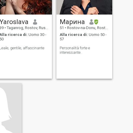
Yaroslava
Марина
39
•
Taganrog, Rostov, Russia
51
•
Rostov-na-Donu, Rostov, Russia
Alla ricerca di:
Uomo 30 -
Alla ricerca di:
Uomo 50 -
50
57
Leale, gentile, affascinante
Personalità forte e
interessante.