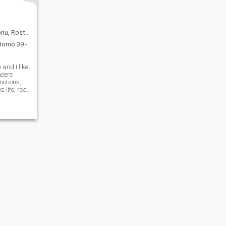
stov, Russia
omo 39 -
and I like
ncere
motions,
 life, real
le more
 to learn
 languages,
oples,
rt i
 degli
Mappa del
Linee Guida della