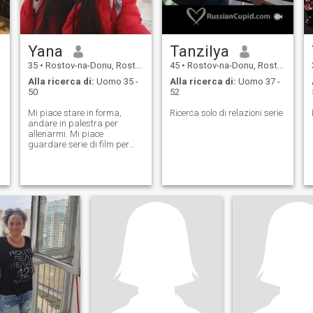
Yana
Tanzilya
35
•
Rostov-na-Donu, Rostov, Russia
45
•
Rostov-na-Donu, Rostov, Russia
Alla ricerca di:
Uomo 35 -
Alla ricerca di:
Uomo 37 -
50
52
Mi piace stare in forma,
Ricerca solo di relazioni serie
andare in palestra per
allenarmi. Mi piace
guardare serie di film per
rilassarmi. Cerco di cogliere
ogni occasione per viaggiare
da qualche parte. Adoro
viaggiare.