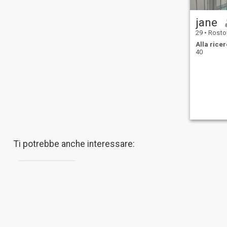
apprezzare i momenti di
tranquillità e a non andare
jane
nel panico quando una
conversazione
29
•
Rostov-na
improvvisamente diventa
Alla ricer
interessante, probabilmente
40
andremo d'accordo; per ora,
vivendo in Russia.
Ti potrebbe anche interessare:
Novocherkassk
Chi
Contattaci
Storie di
Termini di
La n