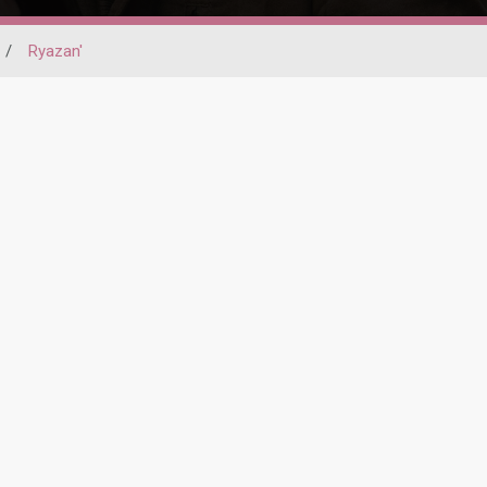
/
Ryazan'