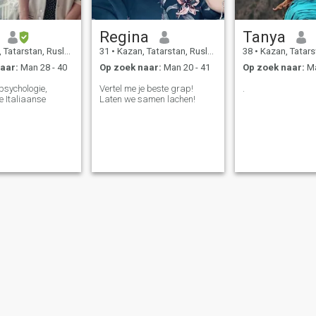
zal worden en die net zo veel
van zijn leven houdt als ik
Regina
Tanya
Tatarstan, Rusland
31
•
Kazan, Tatarstan, Rusland
38
•
Kazan, Tatarsta
aar:
Man 28 - 40
Op zoek naar:
Man 20 - 41
Op zoek naar:
Ma
psychologie,
Vertel me je beste grap!
.
e Italiaanse
Laten we samen lachen!
bruiksvoorwaarden
Terugbetalingsbeleid
Privacybeleid
Cookiebeleid
Veilig