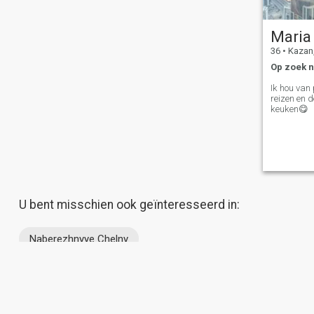
Maria
36
•
Kazan, 
Op zoek n
Ik hou van 
reizen en d
keuken😋
U bent misschien ook geïnteresseerd in:
Naberezhnyye Chelny
Over ons
Contact
Succesverhalen
Ge