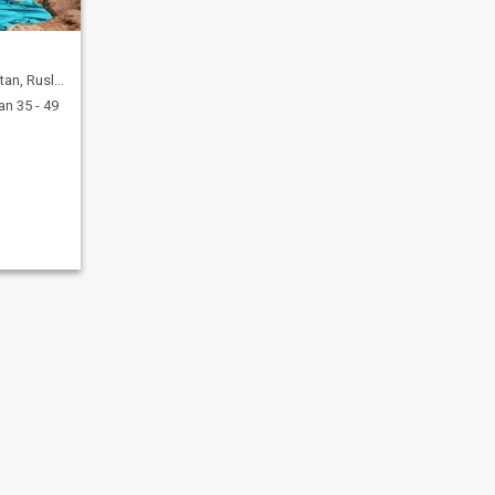
n, Rusland
n 35 - 49
 daten
Site map
Gemeenschapsregels