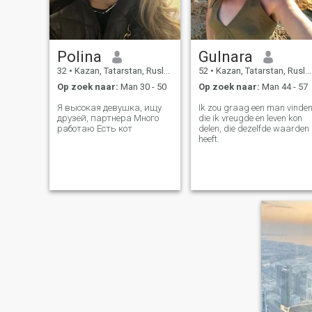
Polina
Gulnara
32
•
Kazan, Tatarstan, Rusland
52
•
Kazan, Tatarstan, Rusland
Op zoek naar:
Man 30 - 50
Op zoek naar:
Man 44 - 57
Я высокая девушка, ищу
Ik zou graag een man vinde
друзей, партнера Много
die ik vreugde en leven kon
работаю Есть кот
delen, die dezelfde waarden
heeft.