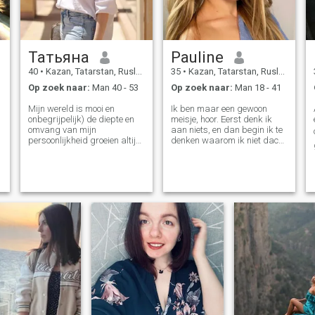
Татьяна
Pauline
40
•
Kazan, Tatarstan, Rusland
35
•
Kazan, Tatarstan, Rusland
Op zoek naar:
Man 40 - 53
Op zoek naar:
Man 18 - 41
n
Mijn wereld is mooi en
Ik ben maar een gewoon
onbegrijpelijk) de diepte en
meisje, hoor. Eerst denk ik
omvang van mijn
aan niets, en dan begin ik te
persoonlijkheid groeien altijd
denken waarom ik niet dacht
uit. Ik hou van observeren,
toen ik moest denken
verkennen en experimenteren.
Ik ben sociaal, proactief, zeer
slim, zorgzaam, attent,
vrolijk. Ik begrijp graag wat
er binnen en buiten me
gebeurt, ik hou van diepe en
betrouwbare gesprekken. Ik
vind het leuk om nieuwe
dingen te creëren en te leren -
het inspireert. Ik hou van
mensen en ik hou echt van
leven. En ik geloof dat er een
man is met wie het
interessant en makkelijk voor
mij zal zijn, die mijn partner