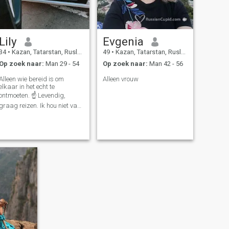
Lily
Evgenia
34
•
Kazan, Tatarstan, Rusland
49
•
Kazan, Tatarstan, Rusland
Op zoek naar:
Man 29 - 54
Op zoek naar:
Man 42 - 56
Alleen wie bereid is om
Alleen vrouw
elkaar in het echt te
ontmoeten. ☝️ Levendig,
graag reizen. Ik hou niet van
lange correspondentie☝️