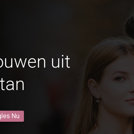
ouwen uit
tan
gles Nu