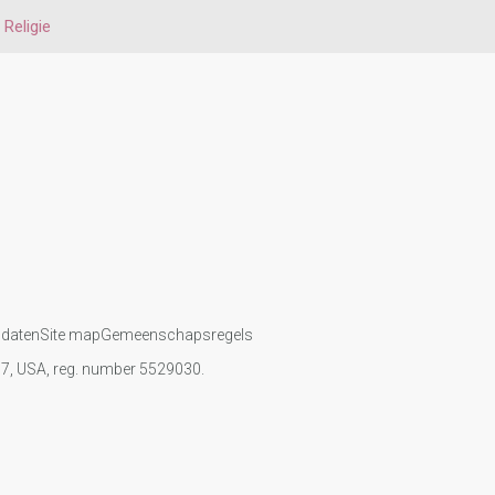
Religie
 daten
Site map
Gemeenschapsregels
107, USA, reg. number 5529030.