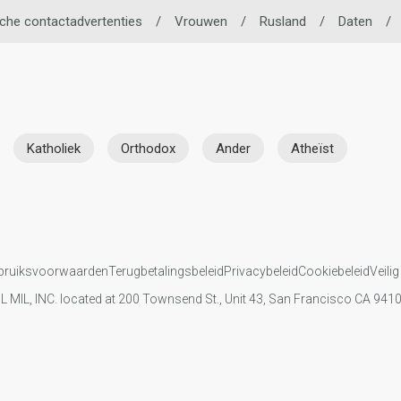
che contactadvertenties
/
Vrouwen
/
Rusland
/
Daten
/
Katholiek
Orthodox
Ander
Atheïst
bruiksvoorwaarden
Terugbetalingsbeleid
Privacybeleid
Cookiebeleid
Veilig
IL MIL, INC. located at 200 Townsend St., Unit 43, San Francisco CA 94