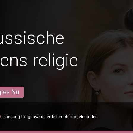
ussische
ns religie
gles Nu
Toegang tot geavanceerde berichtmogelijkheden