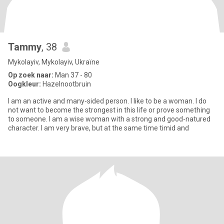
Tammy
, 38
Mykolayiv, Mykolayiv, Ukraïne
Op zoek naar:
Man 37 - 80
Oogkleur:
Hazelnootbruin
I am an active and many-sided person. I like to be a woman. I do
not want to become the strongest in this life or prove something
to someone. I am a wise woman with a strong and good-natured
character. I am very brave, but at the same time timid and