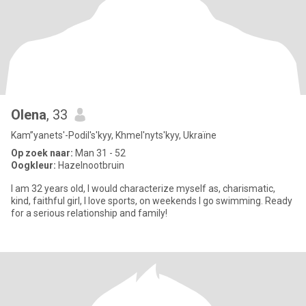
Olena
, 33
Kam”yanets'-Podil's'kyy, Khmel'nyts'kyy, Ukraïne
Op zoek naar:
Man 31 - 52
Oogkleur:
Hazelnootbruin
I am 32 years old, I would characterize myself as, charismatic,
kind, faithful girl, I love sports, on weekends I go swimming. Ready
for a serious relationship and family!