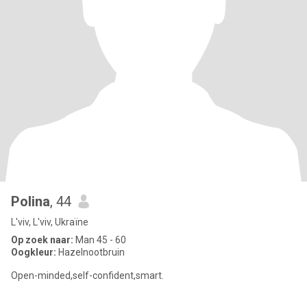
Polina
, 44
L'viv, L'viv, Ukraïne
Op zoek naar:
Man 45 - 60
Oogkleur:
Hazelnootbruin
Open-minded,self-confident,smart.