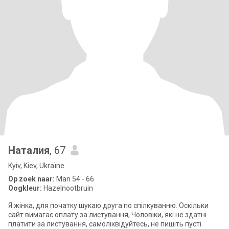
Наталия
, 67
Kyiv, Kiev, Ukraïne
Op zoek naar:
Man 54 - 66
Oogkleur:
Hazelnootbruin
Я жінка, для початку шукаю друга по спілкуванню. Оскільки
сайт вимагає оплату за листування, Чоловіки, які не здатні
платити за листування, самоліквідуйтесь, не пишіть пусті