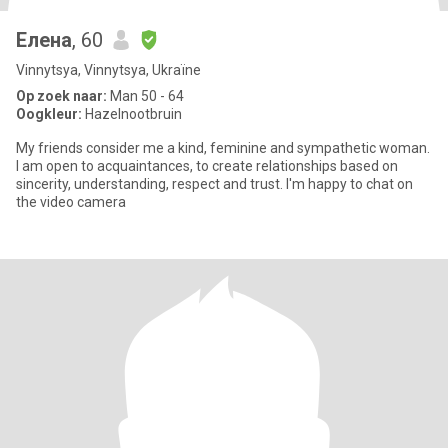
Елена
, 60
Vinnytsya, Vinnytsya, Ukraïne
Op zoek naar:
Man 50 - 64
Oogkleur:
Hazelnootbruin
My friends consider me a kind, feminine and sympathetic woman.
I am open to acquaintances, to create relationships based on
sincerity, understanding, respect and trust. I'm happy to chat on
the video camera