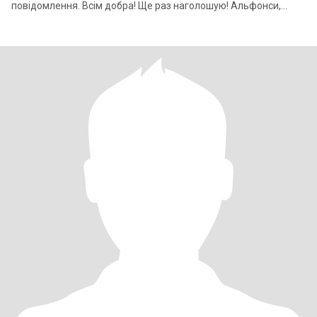
повідомлення. Всім добра! Ще раз наголошую! Альфонси,
жлоби, ніщєброди,