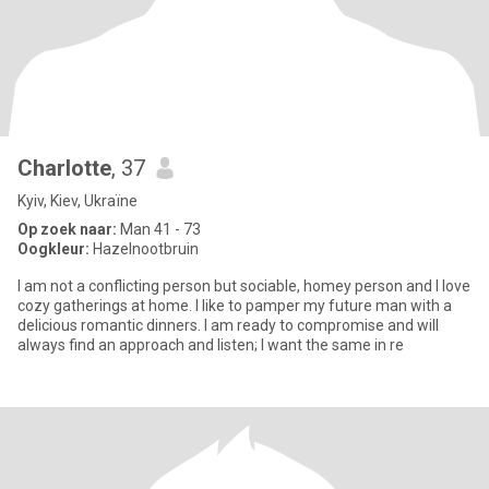
Charlotte
, 37
Kyiv, Kiev, Ukraïne
Op zoek naar:
Man 41 - 73
Oogkleur:
Hazelnootbruin
I am not a conflicting person but sociable, homey person and I love
cozy gatherings at home. I like to pamper my future man with a
delicious romantic dinners. I am ready to compromise and will
always find an approach and listen; I want the same in re