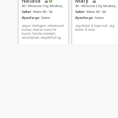
Natalia
Mary
40
•
Moscow City, Moskva, Russland
46
•
Moscow City, Moskva, Russland
Søker:
Mann 40 - 56
Søker:
Mann 40 - 66
Øyenfarge:
Grønn
Øyenfarge:
Grønn
Jeg er intelligent, interessant
Jeg elsker å lage mat. Jeg
kvinne, med en sans for
elsker å reise.
humor, familie orientert,
velutdannet, respektfull og
ærlig! Elsker reise, sport,
museer og teater! - Ja.
Anna
Natali
37
•
Saint Petersburg, St. Petersburg, Russland
43
•
Krasnodar, Krasnodar, Russland