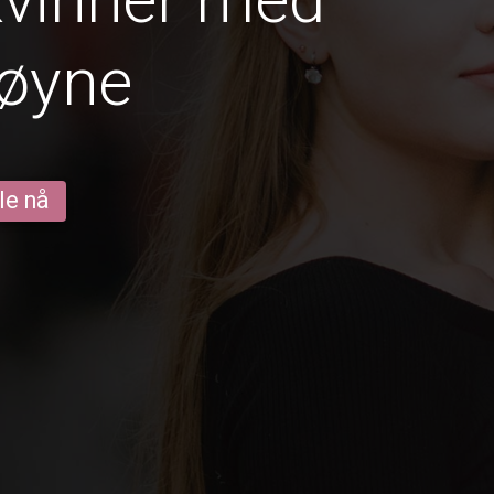
 øyne
le nå