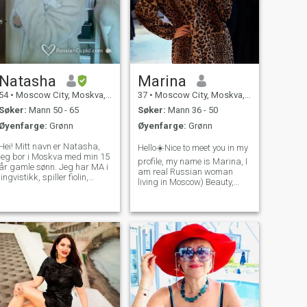
Natasha
Marina
54
•
Moscow City, Moskva, Russland
37
•
Moscow City, Moskva, Russland
Søker:
Mann 50 - 65
Søker:
Mann 36 - 50
Øyenfarge:
Grønn
Øyenfarge:
Grønn
Hei! Mitt navn er Natasha,
Hello☀️Nice to meet you in my
jeg bor i Moskva med min 15
profile, my name is Marina, I
år gamle sønn. Jeg har MA i
am real Russian woman
lingvistikk, spiller fiolin,
living in Moscow) Beauty,
elsker å lage god sunn mat,
cheerful,kind and shining,
lese bøker, dekorere hjem,
like battery ☕️❤️sometimes I
lage familiemiddager,
am sad about some life
familiekvelder på søndager,
stories but try to find positive
god samtale. Vil gifte seg
in every situation 🙂 Searchi
igjen og ha et lykkelig
familieliv. Uten en familie er
livet mitt ikke fullt. Jeg ser
ikke etter et virtuelt forhold,
men etter et ekte møte.