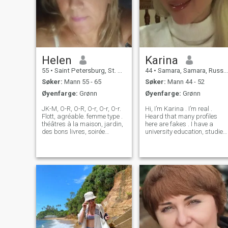
Helen
Karina
55
•
Saint Petersburg, St. Petersburg, Russland
44
•
Samara, Samara, Russland
Søker:
Mann 55 - 65
Søker:
Mann 44 - 52
Øyenfarge:
Grønn
Øyenfarge:
Grønn
JK-M, O-R, O-R, O-r, O-r, O-r.
Hi, I’m Karina . I’m real .
Flott, agréable. femme type .
Heard that many profiles
théâtres à la maison, jardin,
here are fakes . I have a
des bons livres, soirée
university education, studied
chaude, joorney, la mer, la
English lit . So I read lots of
mer, den er en av de viktigste
books and still love reading
og viktigste i verden, og er en
Speak fluent English. Been to
av de viktigste i verden. très
many places as an
l'anglais l'anglais bon,
interpreter in business p
deutsch de base, étude
francais. JE suis très
heureux que vous visitez ma
page! I tillegg er det en del av
det som skal til for å unngå
at den blir mer eller mindre