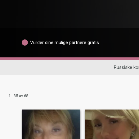
Vurder dine mulige partnere gratis
Russiske ko
1 - 35 av 68