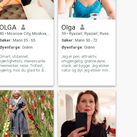
OLGA
Olga
40
•
Moscow City, Moskva, Russland
59
•
Ryazan', Ryazan', Russland
Søker:
Mann 35 - 65
Søker:
Mann 50 - 72
Øyenfarge:
Grønn
Øyenfarge:
Grønn
Smart, utdannet,
Jeg er pen, attraktiv,
kjærlighetsliv, interessante
omgjengelig, grønne øyne,
mennesker, reise. Trofast ,
slank, vel bygge. Jeg elsker
kjærlig, hvis du glad for å
natur og dyr, jeg elsker mine
elske . Jeg vet hvordan jeg
venner og jeg liker å
skal presentere meg selv
kommunisere med dem. Jeg
vakkert i samfunnet. Jeg er
elsker også utendørs og
interessert og ikke bjeffer.
aktivt liv. Jeg liker å lære nye
Menn av tvilsom rykte, uten
og se nye steder, jeg er
bilder - ikke skriv til meg vær
nysgjerrig på verden rundt
så snill. Jeg vil aldri svare
meg.
deg.