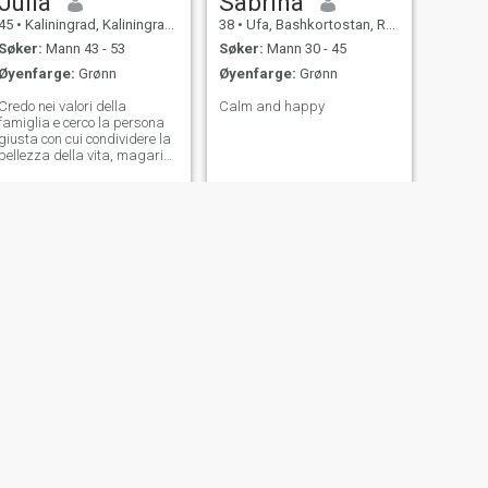
Julia
Sabrina
45
•
Kaliningrad, Kaliningrad, Russland
38
•
Ufa, Bashkortostan, Russland
Søker:
Mann 43 - 53
Søker:
Mann 30 - 45
Øyenfarge:
Grønn
Øyenfarge:
Grønn
Credo nei valori della
Calm and happy
famiglia e cerco la persona
giusta con cui condividere la
bellezza della vita, magari
tra le colline della Toscana)
NESTE
Анастасия
30
•
Saint Petersburg, St. Petersburg, Russland