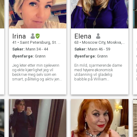
Irina
Elena
41
•
Saint Petersburg, St. Petersburg, Russland
63
•
Moscow City, Moskva, Russland
Søker:
Mann 34 - 44
Søker:
Mann 46 - 59
Øyenfarge:
Grønn
Øyenfarge:
Grønn
Jeg leter etter min sjelevenn
En mild, sjarmerende dame
og ekte kjærlighet jeg vil
med høyere økonomisk
beskrive meg selv som en
utdanning vil gladelig
smart, pålitelig og aktiv jente
babble på William
med ulike interesser som
Shakespeares språk.Jeg er
fitness, matlaging, reiser.
glad for å reise, oppdage
Jeg har en sterk og utviklet
nye steder, bli kjent med
personlighet med mye humor
historien og kulturen i
og varme inni meg. Jeg har
forskjellige land, og
en lidenskap for å leve sunt
absorberer fargen sin. Jeg
og holde seg aktiv, elsker å
lytter forsiktig til hvisken av
smile og få folk til å le som
sjøsurf, jeg svømmer med en
jeg føler at det ikke er noe
gullfisk. Jeg elsker å lage
poeng i å ta livet for seriøst.
nye kulinariske retter og være
Jeg har en søteste lykkelig
koselig i huset. Jeg gir den
datter 8 år gammel og
valgte gaven av ømhet,