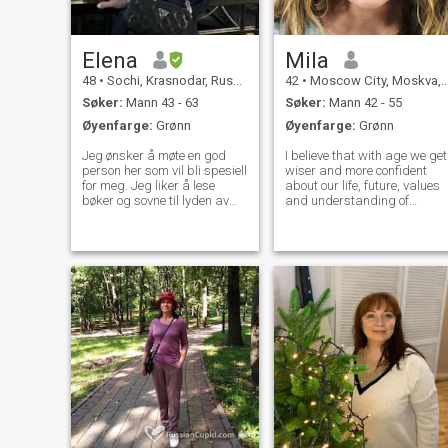
Elena
Mila
48
•
Sochi, Krasnodar, Russland
42
•
Moscow City, Moskva, Russland
Søker:
Mann 43 - 63
Søker:
Mann 42 - 55
Øyenfarge:
Grønn
Øyenfarge:
Grønn
Jeg ønsker å møte en god
I believe that with age we get
person her som vil bli spesiell
wiser and more confident
for meg. Jeg liker å lese
about our life, future, values
bøker og sovne til lyden av
and understanding of
regn. Jeg liker å reise og bli
happiness. So I feel being
kjent med historien, kulturen,
ready to share my values
kjøkkenet, arkitekturen til
with someone I'll choose). I'm
stedene jeg besøker. Jeg
a mother to a wonderful boy,
elsker varianter som
he is one of my main
tilbringer tid i naturen, lager
treasures
desserter på kjøkkenet, eller
å plante nye vakre roser i
hagen. Jeg er romantisk i
hjertet. Jeg har god sans for
humor. Jeg elsker
solnedganger og
morgensoloppganger. Jeg
liker å nyte aromatisk
nybrygget kaffe om
morgenen på kjøkkenet. Hver