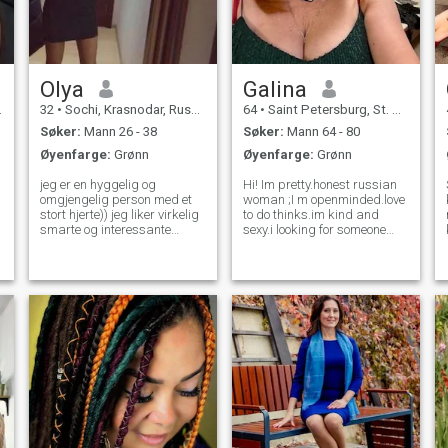
ønsker å ha flere barn med
sensualitet og kjærtegn.
den rigth personen.
Olya
Galina
32
•
Sochi, Krasnodar, Russland
64
•
Saint Petersburg, St. Petersburg, Russland
Søker:
Mann 26 - 38
Søker:
Mann 64 - 80
Øyenfarge:
Grønn
Øyenfarge:
Grønn
jeg er en hyggelig og
Hi! Im pretty.honest russian
omgjengelig person med et
woman ;I m openminded.love
stort hjerte)) jeg liker virkelig
to do thinks.im kind and
smarte og interessante
sexy.i looking for someone
mennesker og prøver alltid å
who like to live life.do what
omgi meg med dem. jeg
ever the day will be up to.im
forblir positiv og optimistisk
divorced and have 2
o
uansett hva , det er derfor jeg
independet son.im
egentlig ikke ønsker å ha
kind.nice.honest and warm
negative mennesker rundt.
woman.I like boo
jeg hater drama og er
nervøs, fordi jeg tror, at bare
få ting i livet verdt det. jeg
liker å lese og være utendørs.
jeg er svært nær med
familien min, og jeg tror, den
familien er den viktigste
tingen i verden. jeg håper en