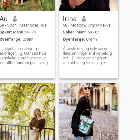
Au
Irina
59
•
Sochi, Krasnodar, Russland
58
•
Moscow City, Moskva, Russland
Søker:
Mann 54 - 70
Søker:
Mann 58 - 65
Øyenfarge:
Grønn
Øyenfarge:
Grønn
useriøst, men alvorlig i
Å beskrive seg selv seriøst i
alvorlige ting. Uansett hvor
flere setninger er ikke veldig
vanskelig situasjonen er, vil
lett... Bildet viser at jeg er
jeg alltid finne en positiv jeg
attraktiv, jeg vet at jeg er
elsker naturen og alt
smart nok til å være... Jeg
naturlig, svømme i havet hele
har en god og ikke-
året, jeg elsker badstuen
motstridende karakter ... Jeg
med en kost Jeg har en hage
liker å reise, jeg liker nye
med frukttrær. Jeg liker å
opplevelser og følelser. Jeg
holde meg i god form og ren.
setter pris på det jeg har i
livet mitt - arbeidet mitt,
hjemmet mitt ... Men jeg, som
de fleste andre, trenger
kjærlighet, omsorg og
hengivenhet. Så jeg er her -
jeg håper å møte den
mannen som jeg kan dele
livet mitt med