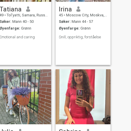
Tatiana
Irina
49
•
Tol'yatti, Samara, Russland
45
•
Moscow City, Moskva, Russland
Søker:
Mann 40 - 50
Søker:
Mann 44 - 57
Øyenfarge:
Grønn
Øyenfarge:
Grønn
Emotional and caring
Snill, oppriktig, forståelse