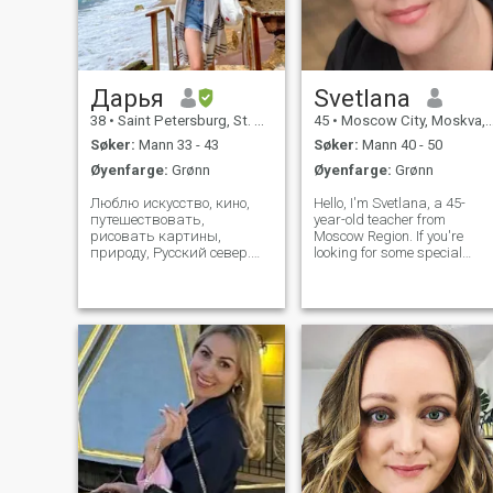
Дарья
Svetlana
38
•
Saint Petersburg, St. Petersburg, Russland
45
•
Moscow City, Moskva, Russland
Søker:
Mann 33 - 43
Søker:
Mann 40 - 50
Øyenfarge:
Grønn
Øyenfarge:
Grønn
Люблю искусство, кино,
Hello, I'm Svetlana, a 45-
путешествовать,
year-old teacher from
рисовать картины,
Moscow Region. If you're
природу, Русский север.
looking for some special
Снимаю документальное
classy lady, it's not me :) I
кино - режиссер и
don't wear fashionable
оператор. Im interested in
clothes, prefer ordinary food.
art, cinematography, cinema,
When I was younger I used t
travelling, painting, nature,
do a lot of sports but now my
russian north. Im director
favourite
and cinematog