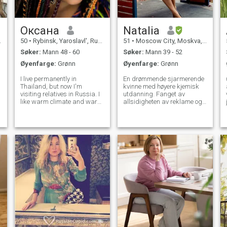
dag at jeg vil finne noen til å
starte min egen familie med)
Оксана
Natalia
50
•
Rybinsk, Yaroslavl', Russland
51
•
Moscow City, Moskva, Russland
Søker:
Mann 48 - 60
Søker:
Mann 39 - 52
Øyenfarge:
Grønn
Øyenfarge:
Grønn
I live permanently in
En drømmende sjarmerende
Thailand, but now I'm
kvinne med høyere kjemisk
visiting relatives in Russia. I
utdanning. Fanget av
like warm climate and warm
allsidigheten av reklame og
people. I like to see the
jeg fordyper meg i havet av
interest and tenderness in
markedsføring med glede.
my man's eyes. I absolutely
Med en kreativ eleganse
agree with the definition of
manøvrerer jeg i det deilige
love as ‘the desire to touch’. I
markedet av krydder. Med
lik
glede vil chatte på italiensk
og praktisere tysk. Har
lidenskap for å reise med en
liten del av Extreme, synes
det er interessant å bli
involvert med nye land,
kulturer og nasjonalt
kjøkken. Elsker å gå, kjøre og
ri på hest. I den milde solen
liker jeg å dykke dypt ned i
havet i håp om å finne den