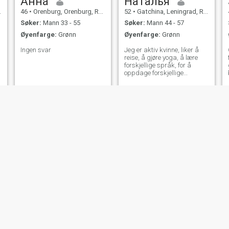
Анна
Наталья
46
•
Orenburg, Orenburg, Russland
52
•
Gatchina, Leningrad, Russland
Søker:
Mann 33 - 55
Søker:
Mann 44 - 57
Øyenfarge:
Grønn
Øyenfarge:
Grønn
Ingen svar
Jeg er aktiv kvinne, liker å
reise, å gjøre yoga, å lære
forskjellige språk, for å
oppdage forskjellige
nasjonaliteter!
Эльвира
Elina
45
•
Ufa, Bashkortostan, Russland
50
•
Saint Petersburg, St. Petersburg, Russland