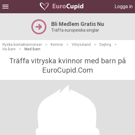
Logga in
Bli Medlem Gratis Nu
Träffa europeiska singlar
Ryska kontaktannonser
>
Kvinnor
>
Vitryssland
>
Dejting
>
Ha Barn
>
Med Barn
Träffa vitryska kvinnor med barn på
EuroCupid.Com