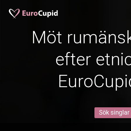
Möt rumänsk
efter etni
EuroCup
Sök singlar