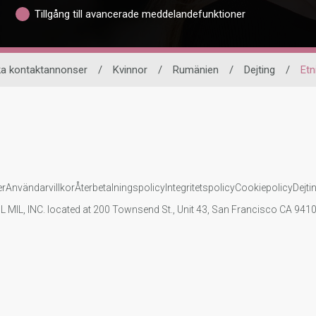
Tillgång till avancerade meddelandefunktioner
a kontaktannonser
/
Kvinnor
/
Rumänien
/
Dejting
/
Etn
er
Användarvillkor
Återbetalningspolicy
Integritetspolicy
Cookiepolicy
Dejti
IL MIL, INC. located at 200 Townsend St., Unit 43, San Francisco CA 94