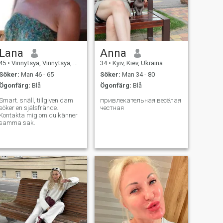
Lana
Anna
45
•
Vinnytsya, Vinnytsya, Ukraina
34
•
Kyiv, Kiev, Ukraina
Söker:
Man 46 - 65
Söker:
Man 34 - 80
Ögonfärg:
Blå
Ögonfärg:
Blå
Smart. snäll, tillgiven dam
привлекательная весёлая
söker en själsfrände.
честная
Kontakta mig om du känner
samma sak.