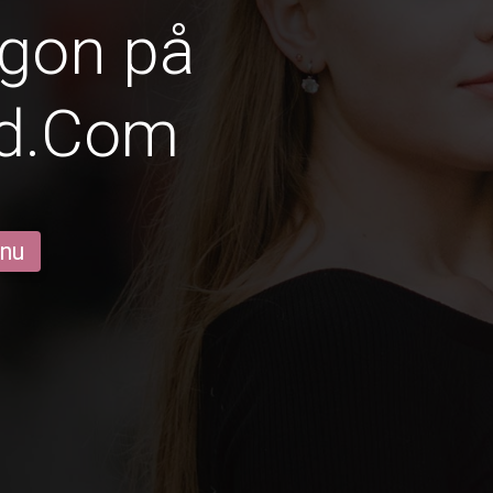
ögon på
id.Com
 nu