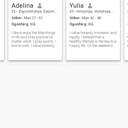
Adelina
Yulia
23
•
Zaporizhzhya, Zaporizhzhya, Ukraina
35
•
Vinnytsya, Vinnytsya, Ukraina
Söker:
Man 27 - 61
Söker:
Man 42 - 48
Ögonfärg:
Blå
Ögonfärg:
Blå
I like to enjoy the little things
I value honesty, kindness and
in life and stay positive no
loyalty. I believe that a
matter what. I play sports, I
healthy lifestyle is the key to a
love to cook. I value honesty,
happy life. On the weekends I
kindness and a good sense
like to play sports, cook
of humor.
healthy food and read books
about self-development. I am
looking for a partner who
shares my values ​​an
Інесса
Katerina