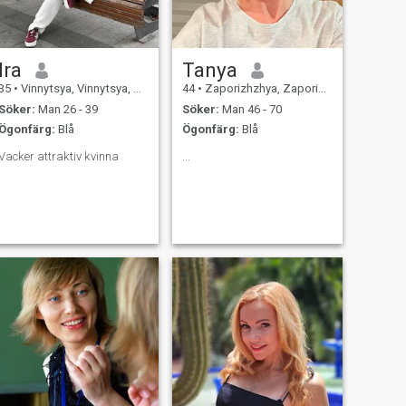
Ira
Tanya
35
•
Vinnytsya, Vinnytsya, Ukraina
44
•
Zaporizhzhya, Zaporizhzhya, Ukraina
Söker:
Man 26 - 39
Söker:
Man 46 - 70
Ögonfärg:
Blå
Ögonfärg:
Blå
Vacker attraktiv kvinna
...