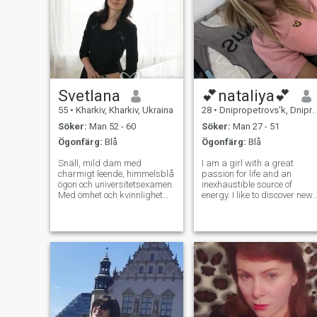
Svetlana
💕nataliya💕
55
•
Kharkiv, Kharkiv, Ukraina
28
•
Dnipropetrovs'k, Dnipropetrovs'k, Ukraina
Söker:
Man 52 - 60
Söker:
Man 27 - 51
Ögonfärg:
Blå
Ögonfärg:
Blå
Snäll, mild dam med
I am a girl with a great
charmigt leende, himmelsblå
passion for life and an
ögon och universitetsexamen.
inexhaustible source of
Med ömhet och kvinnlighet
energy. I like to discover new
hanterar jag kassaflödena,
things, learn and develop.
hittar lätt balansen mellan
My openness to the world
arbete och fritid. Med glädje
helps me to see the beauty in
skulle jag hålla upp
the details and appreciate
samtalet på lakonisk
every moment. I believe in
engelska, jag också
myself and
fängslades med makt och
uttryck av tyska. Ni spelar
passionerat tennis och slår
den motståndskraftiga
bollen med det graciösa