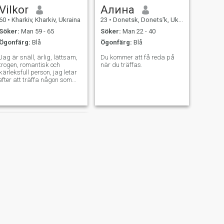
Vilkor
Алина
60
•
Kharkiv, Kharkiv, Ukraina
23
•
Donetsk, Donets'k, Ukraina
Söker:
Man 59 - 65
Söker:
Man 22 - 40
Ögonfärg:
Blå
Ögonfärg:
Blå
Jag är snäll, ärlig, lättsam,
Du kommer att få reda på
trogen, romantisk och
när du träffas.
kärleksfull person, jag letar
efter att träffa någon som
kommer att vara min bästa
vän, min själsfrände och bra
sällskap, bra man i
framtiden! Jag älskar att få
blommor och ha romantiska
saker tillsammans!
NÄSTA
Juliya