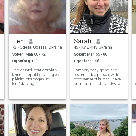
Iren
Sarah
72
•
Odesa, Odessa, Ukraina
45
•
Kyiv, Kiev, Ukraina
Söker:
Man 60 - 72
Söker:
Man 55 - 80
Ögonfärg:
Blå
Ögonfärg:
Blå
Jag är intelligent attraktiv
I am very easy-going and
.
kvinna, uppriktig, vänlig och
open-minded person, with
pålitlig, oförmögen att
good sense of humor. I have
förråda. Jag är
an inquiring nature, always
avslappnad, arbetskraftig
open for new knowledge. Also
och aktiv, villig att dela med
I am very active and
mig av min partners
communicative. I am
intressen för att kunna njuta
passionate if to speak about
av livet tillsammans med
love, and I am able to give a
honom. Du lever bara en
lot to my man.
gång, men om du gör det
rätt, är en gång tillräckligt.
Alla mina bilder är riktiga
och naturliga, tagna 2022-
2024: