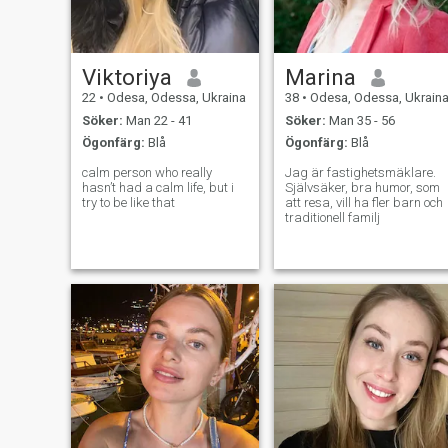
Viktoriya
Marina
22
•
Odesa, Odessa, Ukraina
38
•
Odesa, Odessa, Ukrain
Söker:
Man 22 - 41
Söker:
Man 35 - 56
Ögonfärg:
Blå
Ögonfärg:
Blå
calm person who really
Jag är fastighetsmäklare.
hasn’t had a calm life, but i
Självsäker, bra humor, som
try to be like that
att resa, vill ha fler barn och
traditionell familj