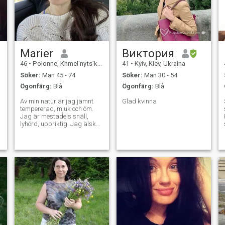
Marier
Виктория
46
•
Polonne, Khmel'nyts'kyy, Ukraina
41
•
Kyiv, Kiev, Ukraina
Söker:
Man 45 - 74
Söker:
Man 30 - 54
Ögonfärg:
Blå
Ögonfärg:
Blå
Av min natur är jag jämnt
Glad kvinna
tempererad, mjuk och öm.
Jag är mestadels snäll,
lyhörd, uppriktig. Jag älskar
barn
d