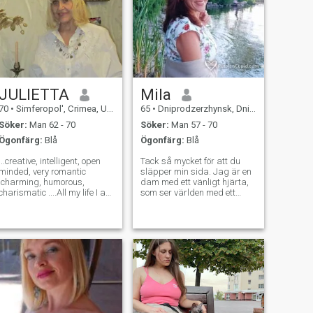
JULIETTA
Mila
70
•
Simferopol', Crimea, Ukraina
65
•
Dniprodzerzhynsk, Dnipropetrovs'k, Ukraina
Söker:
Man 62 - 70
Söker:
Man 57 - 70
Ögonfärg:
Blå
Ögonfärg:
Blå
..creative, intelligent, open
Tack så mycket för att du
minded, very romantic
släpper min sida. Jag är en
,charming, humorous,
dam med ett vänligt hjärta,
charismatic ....All my life I am
som ser världen med ett
occupied with designing and
leende och en positiv utsikt,
sewing of clothes. Now I am
med en passion för de enkla
writing books for
men bra sakerna i livet. Min
children/teenagers. I like to
öppna personlighet gör det
discover and enjoy beautiful
lätt för mig att tala om något
a
med en man, att acceptera
en ny kultur och att förstå
människans liv och hans
syn.