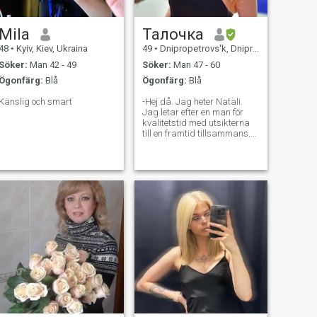
Mila
Талочка
48
•
Kyiv, Kiev, Ukraina
49
•
Dnipropetrovs'k, Dnipropetrovs'k, Ukraina
Söker:
Man 42 - 49
Söker:
Man 47 - 60
Ögonfärg:
Blå
Ögonfärg:
Blå
Känslig och smart
-Hej då. Jag heter Natali.
Jag letar efter en man för
kvalitetstid med utsikterna
till en framtid tillsammans.
Jag är en glad, öm, snäll,
intelligent kvinna.