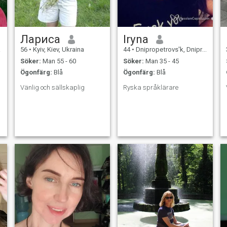
Лариса
Iryna
a
56
•
Kyiv, Kiev, Ukraina
44
•
Dnipropetrovs'k, Dnipropetrovs'k, Ukraina
Söker:
Man 55 - 60
Söker:
Man 35 - 45
Ögonfärg:
Blå
Ögonfärg:
Blå
Vänlig och sällskaplig
Ryska språklärare