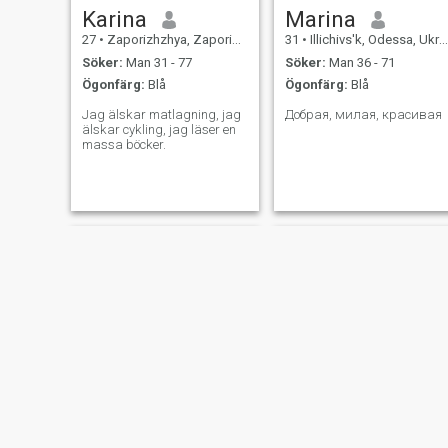
Karina
Marina
27
•
Zaporizhzhya, Zaporizhzhya, Ukraina
31
•
Illichivs'k, Odessa, Ukraina
Söker:
Man 31 - 77
Söker:
Man 36 - 71
Ögonfärg:
Blå
Ögonfärg:
Blå
Jag älskar matlagning, jag
Добрая, милая, красивая
älskar cykling, jag läser en
massa böcker.
Ольга
Elena