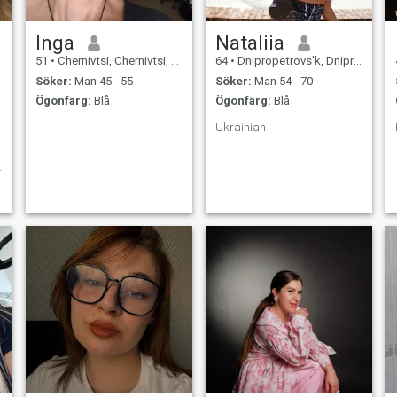
Inga
Nataliia
51
•
Chernivtsi, Chernivtsi, Ukraina
64
•
Dnipropetrovs'k, Dnipropetrovs'k, Ukraina
Söker:
Man 45 - 55
Söker:
Man 54 - 70
Ögonfärg:
Blå
Ögonfärg:
Blå
Ukrainian