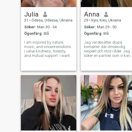
Julia
Anna
31
•
Odesa, Odessa, Ukraina
29
•
Kyiv, Kiev, Ukraina
Söker:
Man 30 - 54
Söker:
Man 29 - 50
Ögonfärg:
Blå
Ögonfärg:
Blå
I am inspired by nature,
Jag värdesätter djupa
music, and sincere emotions.
kontakter där ömsesidig
I value kindness, honesty,
respekt och stöd råder. Jag
and mutual support. I want
söker en partner som vi kan
to meet someone who shares
njuta av livet med och
my belief in true feelings and
övervinna svårigheter
will become a reliable life
tillsammans.
partner.