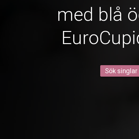
med blå 
EuroCup
Sök singlar