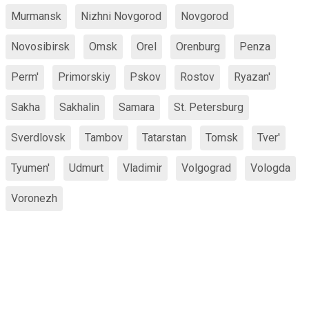
Murmansk
Nizhni Novgorod
Novgorod
Novosibirsk
Omsk
Orel
Orenburg
Penza
Perm'
Primorskiy
Pskov
Rostov
Ryazan'
Sakha
Sakhalin
Samara
St. Petersburg
Sverdlovsk
Tambov
Tatarstan
Tomsk
Tver'
Tyumen'
Udmurt
Vladimir
Volgograd
Vologda
Voronezh