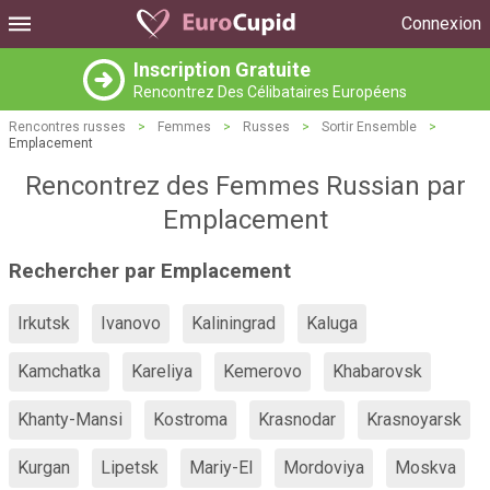
Connexion
Inscription Gratuite
Rencontrez Des Célibataires Européens
Rencontres russes
>
Femmes
>
Russes
>
Sortir Ensemble
>
Emplacement
Rencontrez des Femmes Russian par
Emplacement
Rechercher par Emplacement
Irkutsk
Ivanovo
Kaliningrad
Kaluga
Kamchatka
Kareliya
Kemerovo
Khabarovsk
Khanty-Mansi
Kostroma
Krasnodar
Krasnoyarsk
Kurgan
Lipetsk
Mariy-El
Mordoviya
Moskva