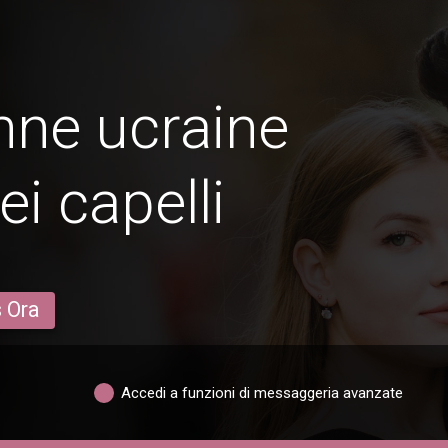
nne ucraine
ei capelli
s Ora
Accedi a funzioni di messaggeria avanzate