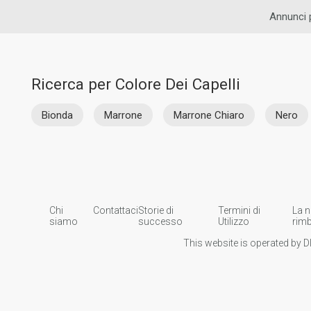
Annunci p
Ricerca per Colore Dei Capelli
Bionda
Marrone
Marrone Chiaro
Nero
Chi
Contattaci
Storie di
Termini di
La n
siamo
successo
Utilizzo
rim
This website is operated by D