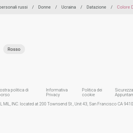
ersonali russi
/
Donne
/
Ucraina
/
Datazione
/
Colore D
Rosso
ostra politica di
Informativa
Politica dei
Sicurezza
borso
Privacy
cookie
Appuntam
IL MIL, INC. located at 200 Townsend St., Unit 43, San Francisco CA 94