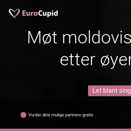
Møt moldovis
etter øye
Let blant sing
Vurder dine mulige partnere gratis