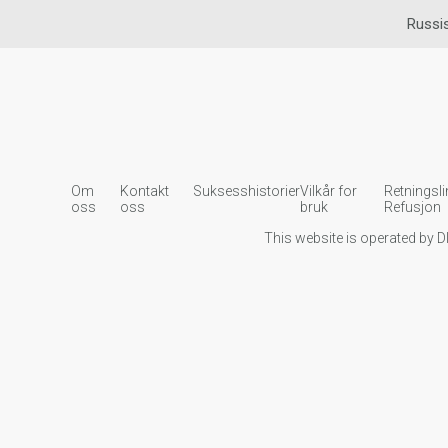
Russi
Om
Kontakt
Suksesshistorier
Vilkår for
Retningsli
oss
oss
bruk
Refusjon
This website is operated by D