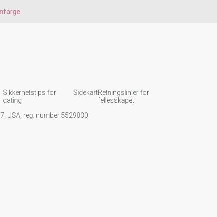
nfarge
Sikkerhetstips for
Sidekart
Retningslinjer for
dating
fellesskapet
107, USA, reg. number 5529030.