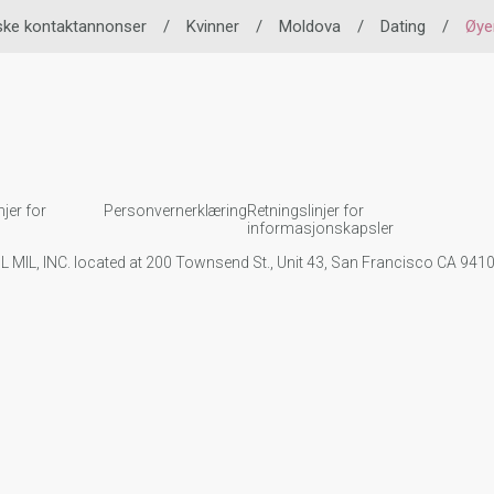
ske kontaktannonser
/
Kvinner
/
Moldova
/
Dating
/
Øye
njer for
Personvernerklæring
Retningslinjer for
informasjonskapsler
IL MIL, INC. located at 200 Townsend St., Unit 43, San Francisco CA 94