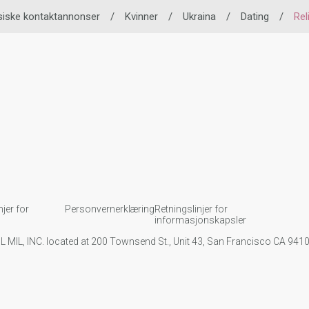
iske kontaktannonser
/
Kvinner
/
Ukraina
/
Dating
/
Rel
njer for
Personvernerklæring
Retningslinjer for
informasjonskapsler
IL MIL, INC. located at 200 Townsend St., Unit 43, San Francisco CA 94