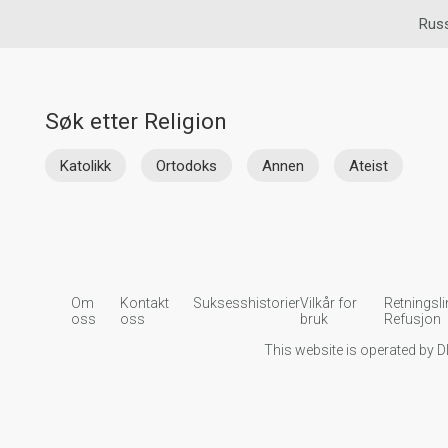
Russ
Søk etter Religion
Katolikk
Ortodoks
Annen
Ateist
Om
Kontakt
Suksesshistorier
Vilkår for
Retningsli
oss
oss
bruk
Refusjon
This website is operated by D