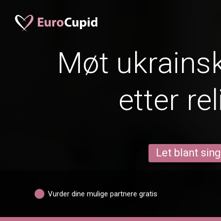
Møt ukrainsk
etter re
Let blant sing
Vurder dine mulige partnere gratis