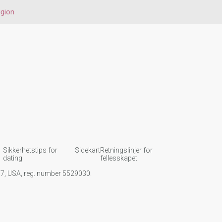
igion
Sikkerhetstips for
Sidekart
Retningslinjer for
dating
fellesskapet
107, USA, reg. number 5529030.