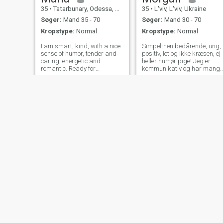
35
•
Tatarbunary, Odessa, Ukraine
35
•
L'viv, L'viv, Ukraine
Søger:
Mand 35 - 70
Søger:
Mand 30 - 70
Kropstype:
Normal
Kropstype:
Normal
I am smart, kind, with a nice
Simpelthen bedårende, ung,
sense of humor, tender and
positiv, let og ikke kræsen, ej
caring, energetic and
heller humør pige! Jeg er
romantic. Ready for
kommunikativ og har mange
relationship, real meetings
gode venner, men ikke så
and in future creating a
mange nære. Jeg kan sige,
family. I value feelings and
at jeg er meget loyal i
best humal qualities.
venskab og forhold, jeg kan
slet ikke holde op med at
være utro. Jeg ved, hvad det
kræver at have ubrydelig
kærlighed. Jeg har en meget
venlig stor familie, der støtter
mig i alt, og mine forældre er
virkelig det bedste eksempel
på et lykkeligt familieliv, som
jeg også drømmer om at
have. Jeg fortjener den
bedste mand ved min side,
for når jeg er forelsket, er jeg
den bedste kvinde i verden.
Morgan
Morgan
38
•
Kyiv, Kiev, Ukraine
38
•
Kyiv, Kiev, Ukraine