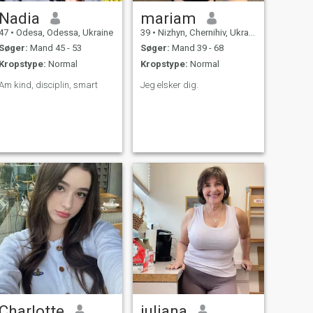
Nadia
mariam
47
•
Odesa, Odessa, Ukraine
39
•
Nizhyn, Chernihiv, Ukraine
Søger:
Mand 45 - 53
Søger:
Mand 39 - 68
Kropstype:
Normal
Kropstype:
Normal
Am kind, disciplin, smart
Jeg elsker dig.
Charlotte
juliana