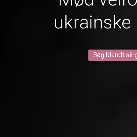
ukrainske 
Søg blandt sing