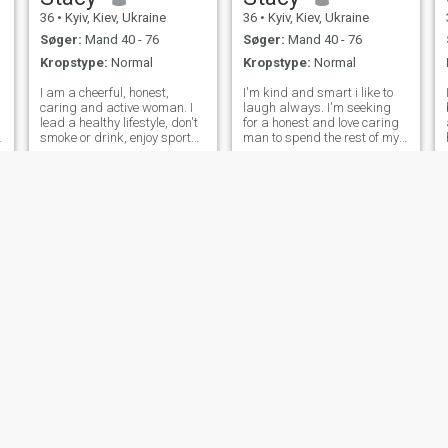
36
•
Kyiv, Kiev, Ukraine
36
•
Kyiv, Kiev, Ukraine
Søger:
Mand 40 - 76
Søger:
Mand 40 - 76
Kropstype:
Normal
Kropstype:
Normal
I am a cheerful, honest,
I'm kind and smart i like to
caring and active woman. I
laugh always. I'm seeking
lead a healthy lifestyle, don't
for a honest and love caring
smoke or drink, enjoy sports,
man to spend the rest of my
nature and personal growth.
life with. Feel free to say hi
and always welcome.
Daryna
Lucy
38
•
Zaporizhzhya, Zaporizhzhya, Ukraine
42
•
Zolochiv, L'viv, Ukraine