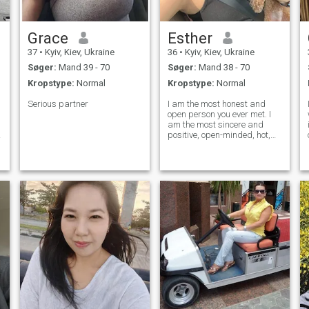
Grace
Esther
37
•
Kyiv, Kiev, Ukraine
36
•
Kyiv, Kiev, Ukraine
Søger:
Mand 39 - 70
Søger:
Mand 38 - 70
g
Kropstype:
Normal
Kropstype:
Normal
Serious partner
I am the most honest and
open person you ever met. I
am the most sincere and
positive, open-minded, hot,
and passionate woman for
-
one man .