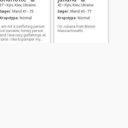
37
•
Kyiv, Kiev, Ukraine
42
•
Kyiv, Kiev, Ukraine
Søger:
Mand 41 - 73
Søger:
Mand 45 - 77
Kropstype:
Normal
Kropstype:
Normal
I am not a conflicting person
I'm Juliana from Boston
but sociable, homey person
Massachusetts
and I love cozy gatherings at
home. I like to pamper my
future man with a delicious
romantic dinners. I am ready
to compromise and will
always find an approach
and listen; I want the same in
re
NÆSTE
Mercy
35
•
Kyiv, Kiev, Ukraine