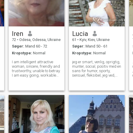
Iren
Lucia
72
•
Odesa, Odessa, Ukraine
61
•
Kyiv, Kiev, Ukraine
Søger:
Mand 60 - 72
Søger:
Mand 50 - 61
Kropstype:
Normal
Kropstype:
Normal
I am intelligent attractive
jeg er smart, venlig, oprigtig,
.
woman, sincere, friendly and
munter, social, positiv med en
trustworthy, unable to betray.
sans for humor, sporty,
I am easy going, workable
sensuel, fleksibel, jeg ved,
and active, willing to share
hvordan man kan føle, hvad
the interests of my partner to
en person har brug for, det er
enjoy life together with him.
lige ved siden af mig. jeg
You only live once, but if you
elsker at lave mad, skabe
do it right, on
komfort i livet, rejse, læse,
film, teater, koncerter.