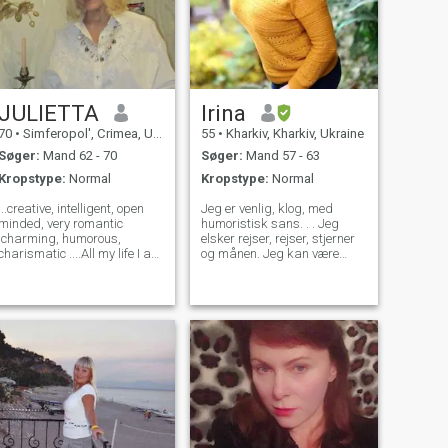
JULIETTA
Irina
70
•
Simferopol', Crimea, Ukraine
55
•
Kharkiv, Kharkiv, Ukraine
Søger:
Mand 62 - 70
Søger:
Mand 57 - 63
Kropstype:
Normal
Kropstype:
Normal
..creative, intelligent, open
Jeg er venlig, klog, med
minded, very romantic
humoristisk sans. . . Jeg
,charming, humorous,
elsker rejser, rejser, stjerner
charismatic ....All my life I am
og månen. Jeg kan være
occupied with designing and
munter, jeg kan være seriøs,
sewing of clothes. Now I am
pålidelig og konstant. På
writing books for
mig venligt hjerte og en blid
children/teenagers. I like to
sjæl. Jeg - elsker alt nyt og
discover and enjoy beautiful
usædvanligt. . . Jeg
a
drømmer, at se hele verden.
Eller endda (ITS) del). Jeg
kan godt lide at se
sportsudsendelser (på
tennis, hockey, fodbold. ). Jeg
går i biografen, teatret, til
koncerter og show. . . Men