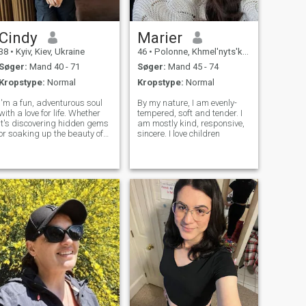
Cindy
Marier
38
•
Kyiv, Kiev, Ukraine
46
•
Polonne, Khmel'nyts'kyy, Ukraine
Søger:
Mand 40 - 71
Søger:
Mand 45 - 74
Kropstype:
Normal
Kropstype:
Normal
I'm a fun, adventurous soul
By my nature, I am evenly-
with a love for life. Whether
tempered, soft and tender. I
it's discovering hidden gems
am mostly kind, responsive,
or soaking up the beauty of
sincere. I love children
the outdoors, I'm always
ready for the next little
adventure. Oh, and I've been
told I'm quite the catch too.
Let's take a chance, expl