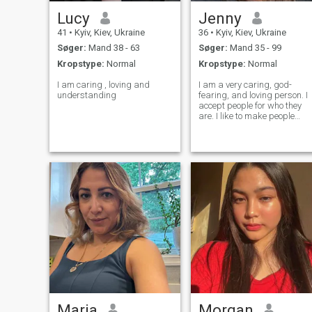
Lucy
Jenny
41
•
Kyiv, Kiev, Ukraine
36
•
Kyiv, Kiev, Ukraine
Søger:
Mand 38 - 63
Søger:
Mand 35 - 99
Kropstype:
Normal
Kropstype:
Normal
I am caring , loving and
I am a very caring, god-
understanding
fearing, and loving person. I
accept people for who they
are. I like to make people
happy.
Maria
Morgan