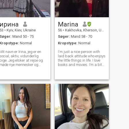
mest af alt elsker jeg et hus
hygge, varme og stilhed. En
rigtig kvinde er ikke
hårfarve, tøj og smykker. Det
er kvindelighed, der skinner
indefra alt andet kan kun
ирина
Marina
understrege sin skønhed og
53
•
Kyiv, Kiev, Ukraine
56
•
Kakhovka, Kherson, Ukraine
charme.
Søger:
Mand 50 - 75
Søger:
Mand 58 - 70
Kropstype:
Normal
Kropstype:
Normal
Mit navn er Irina, jeg er en
I'm just a nice person with
social, aktiv, vidunderlig
laid back attitude who enjoys
pige. Jeg elsker at rejse og
the little things in life. I love
møde nye mennesker og
books and movies. I’m a bit
lande. Jeg er meget aktiv.
of a couch potato, love to stay
Jeg elsker swing og tennis,
home and read, watch
møde venner, dans, gå til
movies, or waste some ime
biograf og teater. Jeg elsker
on the computer. I am good
og respekterer mit folk.
listener and love a sile
Relationer og venner.