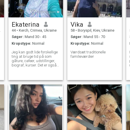
Ekaterina
Vika
44
•
Kerch, Crimea, Ukraine
58
•
Boryspil, Kiev, Ukraine
Søger:
Mand 30 - 45
Søger:
Mand 55 - 70
Kropstype:
Normal
Kropstype:
Normal
Jeg kan godt lide forskellige
Værdsæt traditionelle
ting at bruge tid på som
familieværdier
gåture, cafeer, udstillinger,
biograf, kurser. Det er også
vigtigt for mig at holde mig i
form og sund. Derudover
elsker jeg at rejse. Jeg
arbejder som revisor. Mine
personlige kvalifikationer er
ærlighed, åbensindet,
grusom og blid.
r