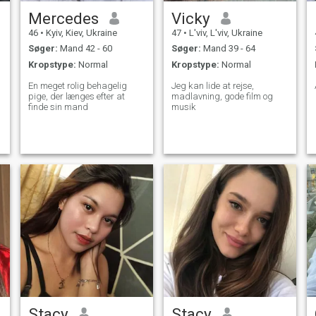
Mercedes
Vicky
46
•
Kyiv, Kiev, Ukraine
47
•
L'viv, L'viv, Ukraine
Søger:
Mand 42 - 60
Søger:
Mand 39 - 64
Kropstype:
Normal
Kropstype:
Normal
En meget rolig behagelig
Jeg kan lide at rejse,
pige, der længes efter at
madlavning, gode film og
finde sin mand
musik
Stacy
Stacy