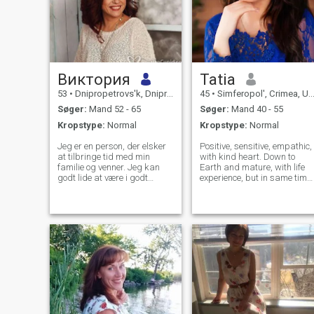
Виктория
Tatia
53
•
Dnipropetrovs'k, Dnipropetrovs'k, Ukraine
45
•
Simferopol', Crimea, Ukraine
Søger:
Mand 52 - 65
Søger:
Mand 40 - 55
Kropstype:
Normal
Kropstype:
Normal
Jeg er en person, der elsker
Positive, sensitive, empathic,
at tilbringe tid med min
with kind heart. Down to
familie og venner. Jeg kan
Earth and mature, with life
godt lide at være i godt
experience, but in same time
humør. Jeg sætter pris på
young looking and can laugh
hver eneste dag i mit liv og vil
and enjoy happy moments
gerne hente en ny
as well as concentrated and
livserfaring. Jeg har intet
serious when life turns to be
problem med sans for humor
not easy. Ready to meet my
og ærlighed, og jeg venter på
det samme fra folk omkring
mig. Jeg ved godt, hvad jeg
vil og med hvem i wanna be.
Jeg er en kvinde med
traditionelle familieværdier.