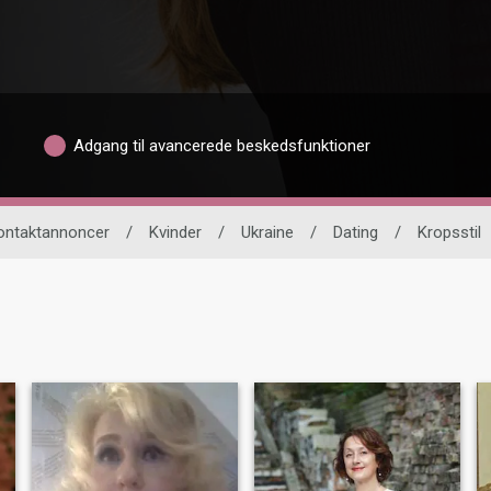
Adgang til avancerede beskedsfunktioner
ontaktannoncer
/
Kvinder
/
Ukraine
/
Dating
/
Kropsstil