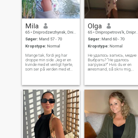
Mila
Olga
65
•
Dniprodzerzhynsk, Dnipropetrovs'k, Ukraine
65
•
Dnipropetrovs'k, Dnipropetrovs'k, Ukraine
Søger:
Mand 57 - 70
Søger:
Mand 60 - 70
Kropstype:
Normal
Kropstype:
Normal
Mange tak, fordi jeg har
Не удалось запись, медие
droppe min side. Jeg er en
Выбрать? "Не удалось
kvinde med et venligt hjerte,
загрузка?" Hvis du er en
som ser på verden med et
æresmand, så skriv mig,
smil og et positivt syn, med
tak! Måske er du min
en passion for de enkle, men
sjælekammerat, som jeg vil
gode ting i livet. Min åbne
se på denne verden på
personlighed gjorde det nemt
samme måde, og vi vil ikke
for mig at tale om noget med
være bange for at leve og
en mand, at acceptere en ny
blive ældre. Jeg har brug for
kultur og livet for mennesket
jeres styrke, beskyttelse, råd
og hans synspunkt.
og visdom. Vi vil opbygge
vores lykke sammen. Jeg
kunne være en svag kvinde i
nærheden af dig. . . . . Jeg er
træt af at være stærk. . . Jeg
er ikke god til at tale, jeg føle
og ser. Jeg forsøger at finde