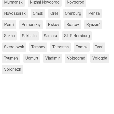
Murmansk
Nizhni Novgorod
Novgorod
Novosibirsk
Omsk
Orel
Orenburg
Penza
Perm'
Primorskiy
Pskov
Rostov
Ryazan'
Sakha
Sakhalin
Samara
St. Petersburg
Sverdlovsk
Tambov
Tatarstan
Tomsk
Tver'
Tyumen'
Udmurt
Vladimir
Volgograd
Vologda
Voronezh