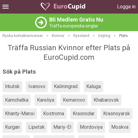
Logga in
Bli Medlem Gratis Nu
Träffa europeiska singlar
Ryska kontaktannonser
>
Kvinnor
>
Ryssland
>
Dejting
>
Plats
Träffa Russian Kvinnor efter Plats på
EuroCupid.com
Sök på Plats
Irkutsk
Ivanovo
Kaliningrad
Kaluga
Kamchatka
Kareliya
Kemerovo
Khabarovsk
Khanty-Mansi
Kostroma
Krasnodar
Krasnoyarsk
Kurgan
Lipetsk
Mariy-El
Mordoviya
Moskva