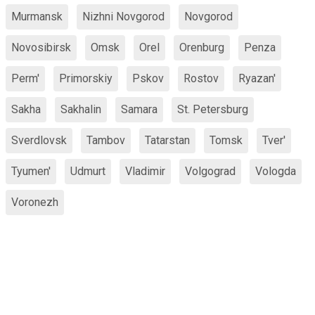
Murmansk
Nizhni Novgorod
Novgorod
Novosibirsk
Omsk
Orel
Orenburg
Penza
Perm'
Primorskiy
Pskov
Rostov
Ryazan'
Sakha
Sakhalin
Samara
St. Petersburg
Sverdlovsk
Tambov
Tatarstan
Tomsk
Tver'
Tyumen'
Udmurt
Vladimir
Volgograd
Vologda
Voronezh