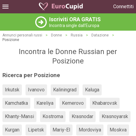
Connettiti
Iscriviti ORA GRATIS
Incontra single dall'Europa
Annunci personali russi
>
Donne
>
Russia
>
Datazione
>
Posizione
Incontra le Donne Russian per
Posizione
Ricerca per Posizione
Irkutsk
Ivanovo
Kaliningrad
Kaluga
Kamchatka
Kareliya
Kemerovo
Khabarovsk
Khanty-Mansi
Kostroma
Krasnodar
Krasnoyarsk
Kurgan
Lipetsk
Mariy-El
Mordoviya
Moskva